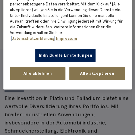
personenbezogene Daten verarbeitet. Mit dem Klick auf [Alle
akzeptieren] willigen Sie in die Verwendung dieser Dienste ein.
Unter [Individuelle Einstellungen] können Sie eine manuelle
Auswahl treffen oder Ihre Einwilligung jederzeit mit Wirkung für
die Zukunft widerrufen. Weitere Informationen über die
Verwendung erhalten Sie hier:
Datenschutzerklärung
Impressum
Individuelle Einstellungen
DER PLATIN- UND
Alle ablehnen
Alle akzeptieren
PALLADIUMSPARPLAN
Eine Investition in Platin und Palladium bietet eine
wertvolle Diversifizierung Ihres Portfolios. Mit
breiten industriellen Anwendungen,
insbesondere in der Automobilindustrie,
Schmuckherstellung, Elektronik und