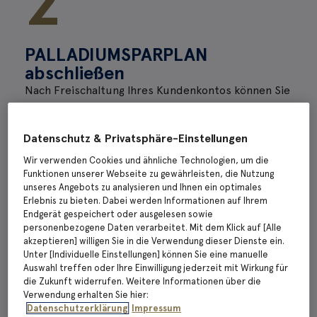
2
PALLADIUMSPARPLAN
abschließen
Nach Freischaltung Ihres Kundenkontos können Sie
Ihren PALLADIUMSPARPLAN nach Ihren individuellen
Bedürfnissen einrichten und direkt in Palladium
Datenschutz & Privatsphäre-Einstellungen
investieren.
Wir verwenden Cookies und ähnliche Technologien, um die
Funktionen unserer Webseite zu gewährleisten, die Nutzung
unseres Angebots zu analysieren und Ihnen ein optimales
Erlebnis zu bieten. Dabei werden Informationen auf Ihrem
Endgerät gespeichert oder ausgelesen sowie
Einrichten
personenbezogene Daten verarbeitet. Mit dem Klick auf [Alle
akzeptieren] willigen Sie in die Verwendung dieser Dienste ein.
Video ansehen >
Unter [Individuelle Einstellungen] können Sie eine manuelle
Auswahl treffen oder Ihre Einwilligung jederzeit mit Wirkung für
3
die Zukunft widerrufen. Weitere Informationen über die
Verwendung erhalten Sie hier:
Datenschutzerklärung
Impressum