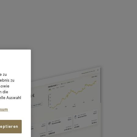
e zu
ebnis zu
sowie
n die
elle Auswahl
e
ssum
zeptieren