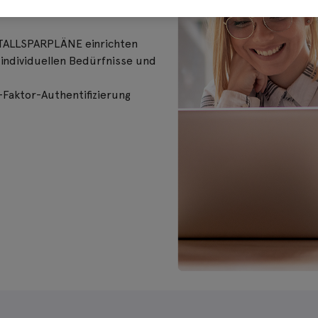
chtzeit verfolgen sowie Ein-
ETALLSPARPLÄNE einrichten
 individuellen Bedürfnisse und
-Faktor-Authentifizierung