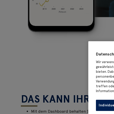
Datensch
Wir verwend
gewährleist
bieten. Dab
personenbez
Verwendung 
treffen oder
Information
DAS KANN IHR DA
Individu
Mit dem Dashboard behalten Sie stets die Ü