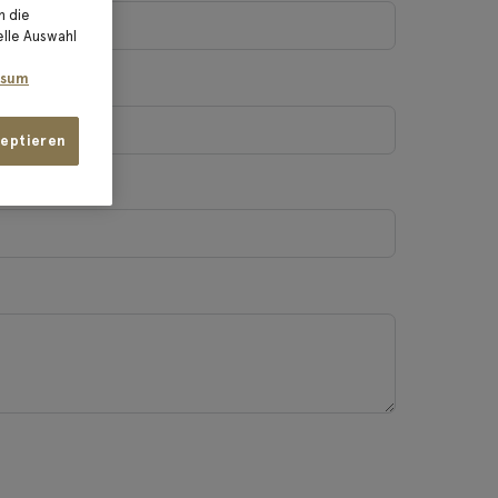
n die
elle Auswahl
e
ssum
zeptieren