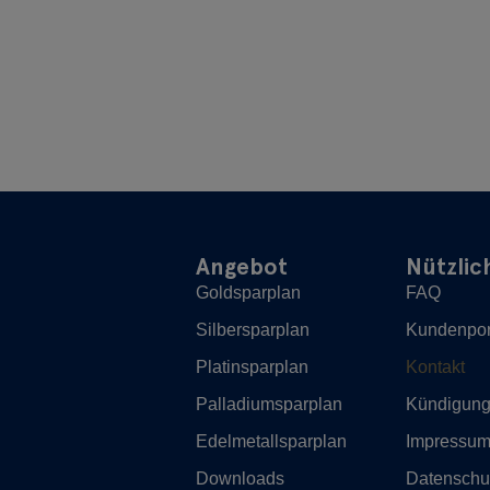
Angebot
Nützlic
Goldsparplan
FAQ
Silbersparplan
Kundenpor
Platinsparplan
Kontakt
Palladiumsparplan
Kündigun
Edelmetallsparplan
Impressu
Downloads
Datenschu